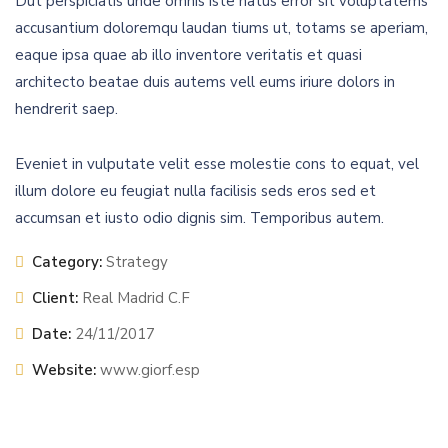
Dut perspiciatis unde omnis iste natus error sit voluptatems
accusantium doloremqu laudan tiums ut, totams se aperiam,
eaque ipsa quae ab illo inventore veritatis et quasi
architecto beatae duis autems vell eums iriure dolors in
hendrerit saep.
Eveniet in vulputate velit esse molestie cons to equat, vel
illum dolore eu feugiat nulla facilisis seds eros sed et
accumsan et iusto odio dignis sim. Temporibus autem.
Category:
Strategy
Client:
Real Madrid C.F
Date:
24/11/2017
Website:
www.giorf.esp