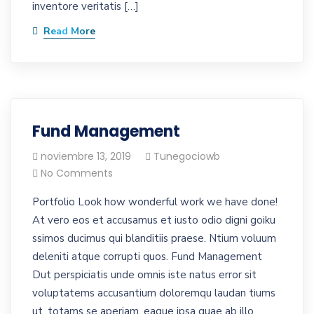
inventore veritatis […]
Read More
Fund Management
noviembre 13, 2019
Tunegociowb
No Comments
Portfolio Look how wonderful work we have done!
At vero eos et accusamus et iusto odio digni goiku
ssimos ducimus qui blanditiis praese. Ntium voluum
deleniti atque corrupti quos. Fund Management
Dut perspiciatis unde omnis iste natus error sit
voluptatems accusantium doloremqu laudan tiums
ut, totams se aperiam, eaque ipsa quae ab illo